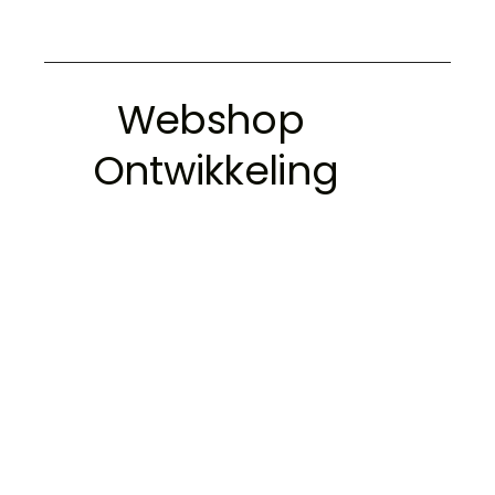
Webshop 
Ontwikkeling
Microdesign heeft jaren lange 
ervaring in het ontwikkelen, 
opzetten en plannen van kleine tot 
complexe webshop landschappen 
waarin Magento de basis vormt.
Digitale platformen
Een digitaal platform is de basis van 
jouw bedrijfsvoering. Automatiseer je 